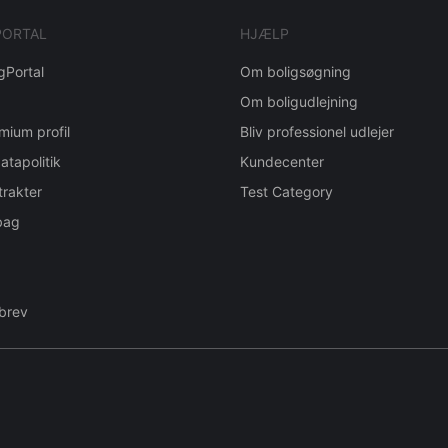
PORTAL
HJÆLP
gPortal
Om boligsøgning
Om boligudlejning
mium profil
Bliv professionel udlejer
atapolitik
Kundecenter
trakter
Test Category
bag
brev