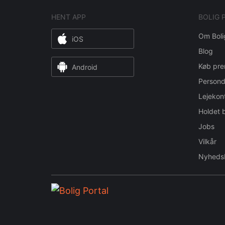
HENT APP
BOLIG 
Om Boli
iOS
Blog
Køb pre
Android
Persond
Lejekon
Holdet 
Jobs
Vilkår
Nyheds