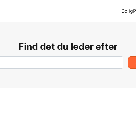
BoligP
Find det du leder efter
Søg
efter: